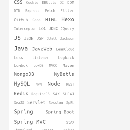
CSS
Cookie
DBUtils
DI
DOM
DTD
Express
Fetch
Filter
Hexo
HTML
GitHub
Gson
IoC
JDBC
Interceptor
JQuery
JS
JSON
JSP
JUnit
Jackson
Java
JavaWeb
LeanCloud
Less
Listener
Logback
Maven
Lombok
LowDB
MVCC
MongoDB
MyBatis
MySQL
Node
NPM
REST
Redis
RequireJS
SAX
SLF4J
Servlet
SeaJS
Session
SpEL
Spring
Spring Boot
Spring MVC
StAX
Thymeleaf
Tomcat
Twikoo