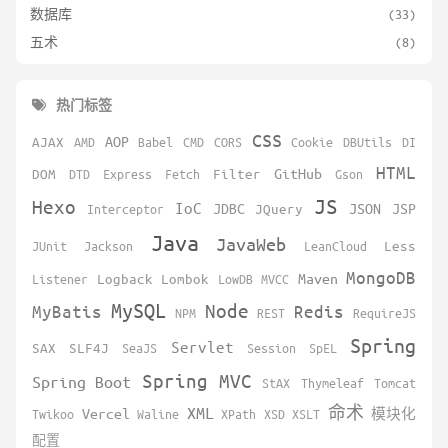
数据库
(33)
五术
(8)
热门标签
CSS
AOP
AJAX
AMD
Babel
CMD
CORS
Cookie
DBUtils
DI
HTML
GitHub
DOM
DTD
Express
Fetch
Filter
Gson
JS
Hexo
IoC
JDBC
JSON
JSP
Interceptor
JQuery
Java
JavaWeb
JUnit
Jackson
LeanCloud
Less
MongoDB
Maven
Listener
Logback
Lombok
LowDB
MVCC
MySQL
Node
MyBatis
Redis
NPM
REST
RequireJS
Spring
Servlet
SAX
SLF4J
SeaJS
Session
SpEL
Spring MVC
Spring Boot
StAX
Thymeleaf
Tomcat
XML
命术
Vercel
Twikoo
Waline
XPath
XSD
XSLT
模块化
配置