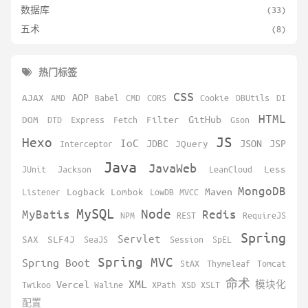
数据库
(33)
五术
(8)
热门标签
CSS
AOP
AJAX
AMD
Babel
CMD
CORS
Cookie
DBUtils
DI
HTML
GitHub
DOM
DTD
Express
Fetch
Filter
Gson
JS
Hexo
IoC
JDBC
JSON
JSP
Interceptor
JQuery
Java
JavaWeb
JUnit
Jackson
LeanCloud
Less
MongoDB
Maven
Listener
Logback
Lombok
LowDB
MVCC
MySQL
Node
MyBatis
Redis
NPM
REST
RequireJS
Spring
Servlet
SAX
SLF4J
SeaJS
Session
SpEL
Spring MVC
Spring Boot
StAX
Thymeleaf
Tomcat
XML
命术
Vercel
Twikoo
Waline
XPath
XSD
XSLT
模块化
配置