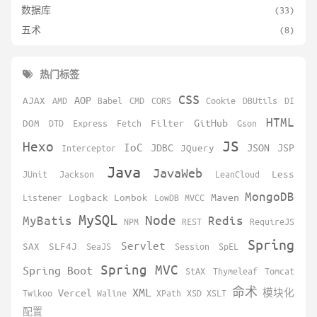
数据库
(33)
五术
(8)
热门标签
CSS
AOP
AJAX
AMD
Babel
CMD
CORS
Cookie
DBUtils
DI
HTML
GitHub
DOM
DTD
Express
Fetch
Filter
Gson
JS
Hexo
IoC
JDBC
JSON
JSP
Interceptor
JQuery
Java
JavaWeb
JUnit
Jackson
LeanCloud
Less
MongoDB
Maven
Listener
Logback
Lombok
LowDB
MVCC
MySQL
Node
MyBatis
Redis
NPM
REST
RequireJS
Spring
Servlet
SAX
SLF4J
SeaJS
Session
SpEL
Spring MVC
Spring Boot
StAX
Thymeleaf
Tomcat
XML
命术
Vercel
Twikoo
Waline
XPath
XSD
XSLT
模块化
配置