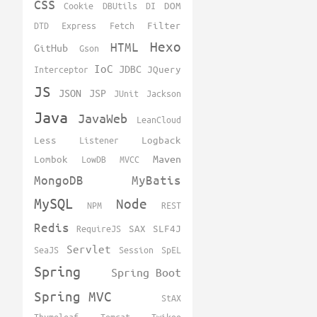
CSS
Cookie
DBUtils
DI
DOM
DTD
Express
Fetch
Filter
Hexo
HTML
GitHub
Gson
IoC
JDBC
Interceptor
JQuery
JS
JSON
JSP
JUnit
Jackson
Java
JavaWeb
LeanCloud
Less
Listener
Logback
Maven
Lombok
LowDB
MVCC
MongoDB
MyBatis
MySQL
Node
NPM
REST
Redis
RequireJS
SAX
SLF4J
Servlet
SeaJS
Session
SpEL
Spring
Spring Boot
Spring MVC
StAX
Thymeleaf
Tomcat
Twikoo