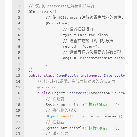
1
// 使用@Intercepts注解标识拦截器
2
@Intercepts({
3
        // 使用@Signature注解设置拦截器的属性，可
4
        @Signature(
5
                // 设置拦截接口
6
                type = Executor.class,
7
                // 设置拦截接口的目标方法
8
                method = "query",
9
                // 设置目标方法需要的参数类型
10
                args = {MappedStatement.class, Obj
11
        )
12
})
13
public
class
DemoPlugin
implements
Interceptor
 {
14
// 核心拦截逻辑，拦截目标对象的方法调用
15
@Override
16
public
 Object 
intercept
(Invocation invocation)
17
// 拦截前
18
        System.out.println(
"执行SQL前..."
);
19
// 执行业务方法
20
Object
result
=
 invocation.proceed();
21
// 拦截后
22
        System.out.println(
"执行SQL后..."
);
23
// 返回结果