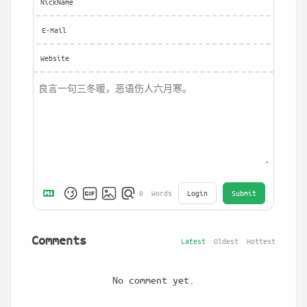
NickName
E-Mail
Website
Login
Submit
0
Words
Comments
Latest
Oldest
Hottest
No comment yet.