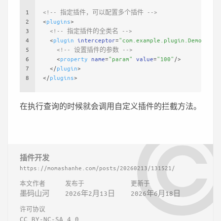
1
<!-- 指定插件，可以配置多个插件 -->
2
<
plugins
>
3
<!-- 指定插件的全类名 -->
4
<
plugin
interceptor
=
"com.example.plugin.DemoPlugi
5
<!-- 设置插件的参数 -->
6
<
property
name
=
"param"
value
=
"100"
/>
7
</
plugin
>
8
</
plugins
>
在执行查询的时候就会调用自定义插件的拦截方法。
插件开发
https://momashanhe.com/posts/20260213/131521/
本文作者
发布于
更新于
墨码山河
2026年2月13日
2026年6月18日
许可协议
CC BY-NC-SA 4.0