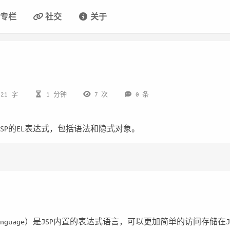
专栏
社交
关于
521 字
1 分钟
7
次
0
条
SP的EL表达式，包括语法和隐式对象。
on Language）是JSP内置的表达式语言，可以更加简单的访问存储在J