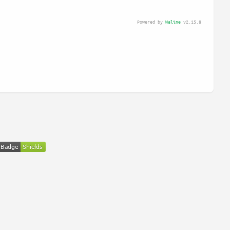
Powered by
Waline
v2.15.8