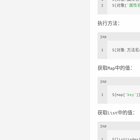
2
${对象[
'属性
执行方法：
jsp
1
${对象.方法名(
获取Map中的值：
jsp
1
${map[
'key'
]
获取List中的值：
jsp
1
${list[index