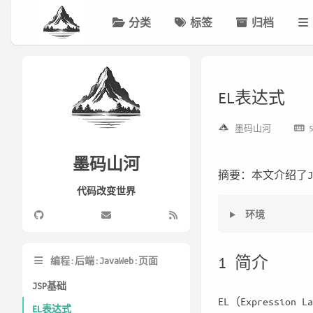
分类
标签
归档
EL表达式
墨码山河
墨码山河
摘要：本文介绍了J
代码改变世界
环境
1 简介
编程:后端:JavaWeb:页面
JSP基础
EL（Expressi
EL表达式