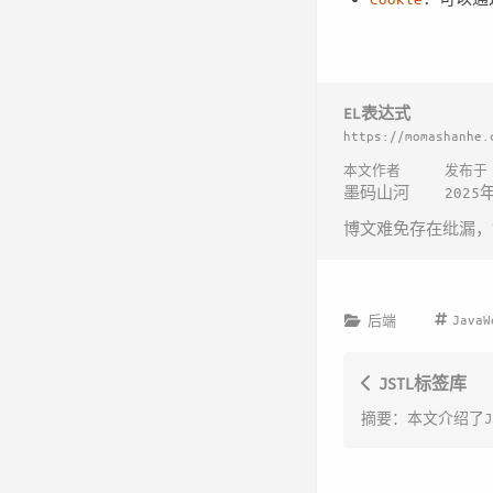
EL表达式
https://momashanhe.
本文作者
发布于
墨码山河
2025
博文难免存在纰漏，
JavaW
后端
JSTL标签库
摘要：本文介绍了J