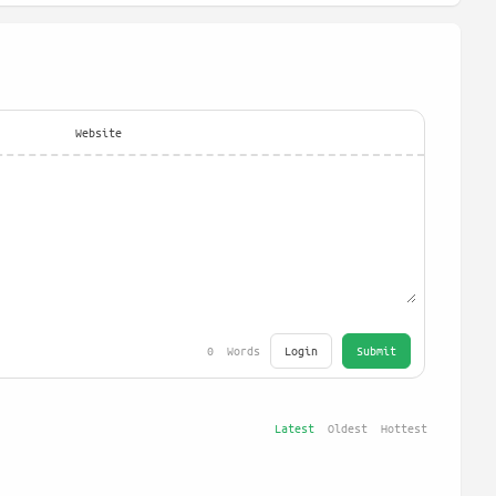
Website
Login
Submit
0
Words
Latest
Oldest
Hottest