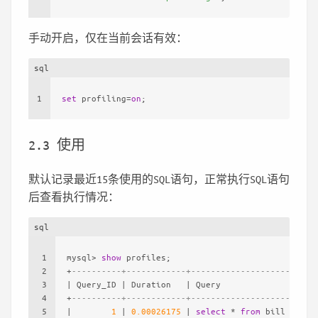
手动开启，仅在当前会话有效：
sql
1
set
 profiling
=
on
;
2.3 使用
默认记录最近15条使用的SQL语句，正常执行SQL语句
后查看执行情况：
sql
1
mysql
>
show
 profiles;
2
+
----------+------------+--------------------+
3
|
 Query_ID 
|
 Duration   
|
 Query              
|
4
+
----------+------------+--------------------+
5
|
1
|
0.00026175
|
select
*
from
 bill 
|