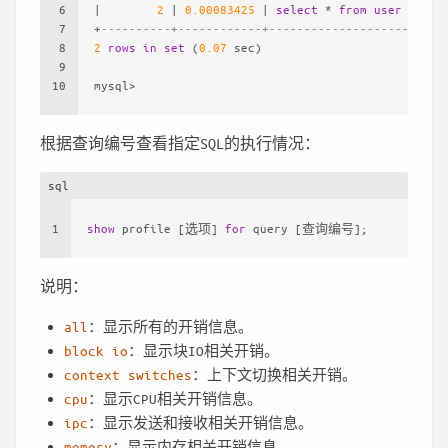
6
|
2
|
0.00083425
|
select
*
from
user
|
7
+
----------+------------+--------------------+
8
2
rows
in
set
 (
0.07
 sec)
9
10
mysql
>
根据查询编号查看指定SQL的执行情况：
sql
1
show
 profile [选项] 
for
 query [查询编号];
说明：
all
：显示所有的开销信息。
block io
：显示块IO相关开销。
context switches
：上下文切换相关开销。
cpu
：显示CPU相关开销信息。
ipc
：显示发送和接收相关开销信息。
memory
：显示内存相关开销信息。