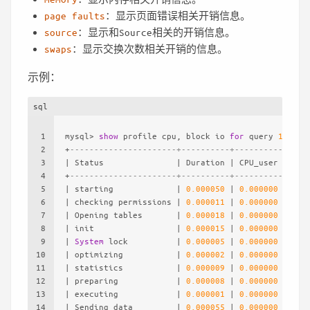
page faults
：显示页面错误相关开销信息。
source
：显示和Source相关的开销信息。
swaps
：显示交换次数相关开销的信息。
示例：
sql
1
mysql
>
show
 profile cpu, block io 
for
 query 
1
;
2
+
----------------------+----------+----------+----
3
|
 Status               
|
 Duration 
|
 CPU_user 
|
 CPU
4
+
----------------------+----------+----------+----
5
|
 starting             
|
0.000050
|
0.000000
|
0.0
6
|
 checking permissions 
|
0.000011
|
0.000000
|
0.0
7
|
 Opening tables       
|
0.000018
|
0.000000
|
0.0
8
|
 init                 
|
0.000015
|
0.000000
|
0.0
9
|
System
 lock          
|
0.000005
|
0.000000
|
0.0
10
|
 optimizing           
|
0.000002
|
0.000000
|
0.0
11
|
 statistics           
|
0.000009
|
0.000000
|
0.0
12
|
 preparing            
|
0.000008
|
0.000000
|
0.0
13
|
 executing            
|
0.000001
|
0.000000
|
0.0
14
|
 Sending data         
|
0.000055
|
0.000000
|
0.0