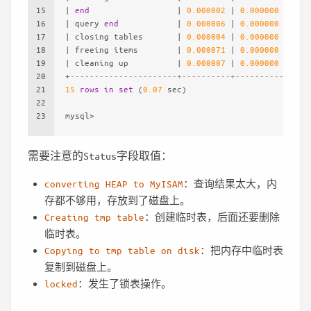
15
|
end
|
0.000002
|
0.000000
|
0.0
16
|
 query 
end
|
0.000006
|
0.000000
|
0.0
17
|
 closing tables       
|
0.000004
|
0.000000
|
0.0
18
|
 freeing items        
|
0.000071
|
0.000000
|
0.0
19
|
 cleaning up          
|
0.000007
|
0.000000
|
0.0
20
+
----------------------+----------+----------+----
21
15
rows
in
set
 (
0.07
 sec)
22
23
mysql
>
需要注意的Status字段取值：
converting HEAP to MyISAM
：查询结果太大，内
存都不够用，存放到了磁盘上。
Creating tmp table
：创建临时表，后面还要删除
临时表。
Copying to tmp table on disk
：把内存中临时表
复制到磁盘上。
locked
：发生了锁表操作。