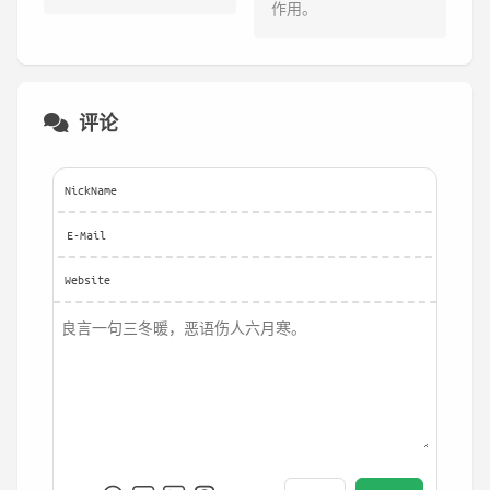
作用。
评论
NickName
E-Mail
Website