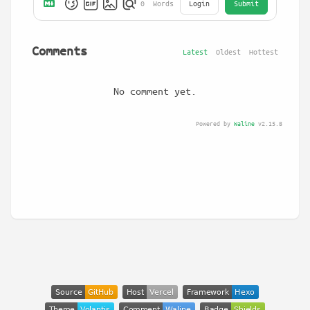
Login
Submit
0
Words
Comments
Latest
Oldest
Hottest
No comment yet.
Powered by
Waline
v2.15.8