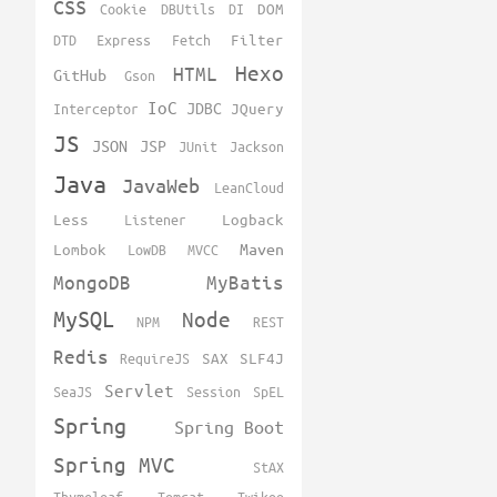
CSS
Cookie
DBUtils
DI
DOM
DTD
Express
Fetch
Filter
Hexo
HTML
GitHub
Gson
IoC
JDBC
Interceptor
JQuery
JS
JSON
JSP
JUnit
Jackson
Java
JavaWeb
LeanCloud
Less
Listener
Logback
Maven
Lombok
LowDB
MVCC
MongoDB
MyBatis
MySQL
Node
NPM
REST
Redis
RequireJS
SAX
SLF4J
Servlet
SeaJS
Session
SpEL
Spring
Spring Boot
Spring MVC
StAX
Thymeleaf
Tomcat
Twikoo