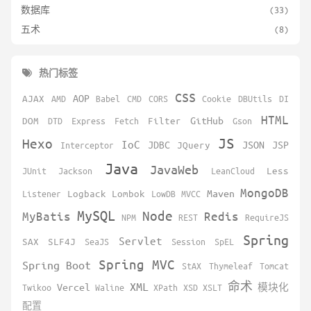
数据库
(33)
五术
(8)
热门标签
CSS
AOP
AJAX
AMD
Babel
CMD
CORS
Cookie
DBUtils
DI
HTML
GitHub
DOM
DTD
Express
Fetch
Filter
Gson
JS
Hexo
IoC
JDBC
JSON
JSP
Interceptor
JQuery
Java
JavaWeb
JUnit
Jackson
LeanCloud
Less
MongoDB
Maven
Listener
Logback
Lombok
LowDB
MVCC
MySQL
Node
MyBatis
Redis
NPM
REST
RequireJS
Spring
Servlet
SAX
SLF4J
SeaJS
Session
SpEL
Spring MVC
Spring Boot
StAX
Thymeleaf
Tomcat
XML
命术
Vercel
Twikoo
Waline
XPath
XSD
XSLT
模块化
配置